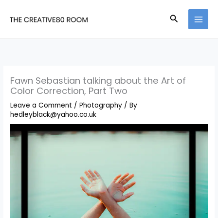
Skip
Search
to
content
Fawn Sebastian talking about the Art of
Color Correction, Part Two
Leave a Comment
/
Photography
/ By
hedleyblack@yahoo.co.uk